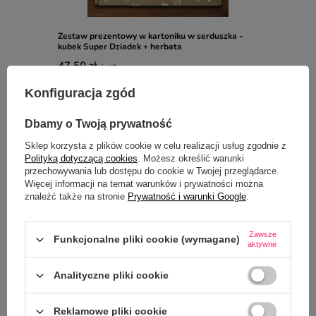
Zestaw prezentowy w kartoniku w serduszka -
kubek Super Dziadek + herbata
47,50 zł
/
szt.
Konfiguracja zgód
OPIS
Dbamy o Twoją prywatność
Sklep korzysta z plików cookie w celu realizacji usług zgodnie z
SZCZEGÓŁOWE DANE
Polityką dotyczącą cookies
. Możesz określić warunki
przechowywania lub dostępu do cookie w Twojej przeglądarce.
OPINIE
(0)
Więcej informacji na temat warunków i prywatności można
znaleźć także na stronie
Prywatność i warunki Google
.
Zawsze
Funkcjonalne pliki cookie (wymagane)
aktywne
Analityczne pliki cookie
Reklamowe pliki cookie