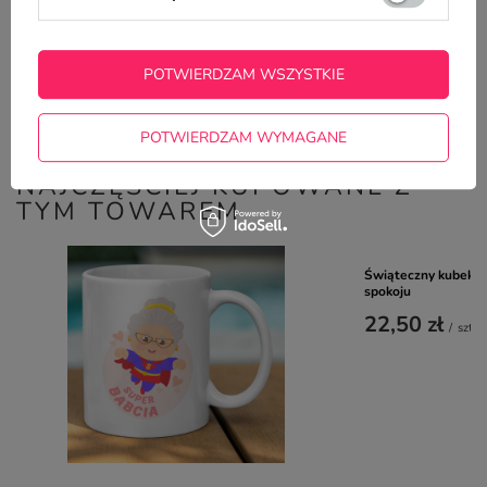
Potrzebujesz pomocy? Masz pytania?
Zadaj pytanie a my odpowiemy
POTWIERDZAM WSZYSTKIE
ZADAJ PYTANIE
niezwłocznie, najciekawsze pytania i
odpowiedzi publikując dla innych.
POTWIERDZAM WYMAGANE
NAJCZĘŚCIEJ KUPOWANE Z
TYM TOWAREM
Świąteczny kubek z
spokoju
22,50 zł
/
szt.