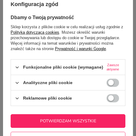
Konfiguracja zgód
OPINIE
(2)
Dbamy o Twoją prywatność
Sklep korzysta z plików cookie w celu realizacji usług zgodnie z
Potrzebujesz pomocy? Masz pytania?
Polityką dotyczącą cookies
. Możesz określić warunki
Zadaj pytanie a my odpowiemy
przechowywania lub dostępu do cookie w Twojej przeglądarce.
ZADAJ PYTANIE
niezwłocznie, najciekawsze pytania i
Więcej informacji na temat warunków i prywatności można
odpowiedzi publikując dla innych.
znaleźć także na stronie
Prywatność i warunki Google
.
Zawsze
Funkcjonalne pliki cookie (wymagane)
aktywne
Z NASZEGO BLOGA
Analityczne pliki cookie
Upominek, wyróżnienie czy pamiątka? 3
personalizowane produkty, które robią wrażenie
Reklamowe pliki cookie
POTWIERDZAM WSZYSTKIE