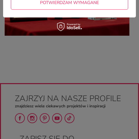
POTWIERDZAM WYMAGANE
ZAJRZYJ NA NASZE PROFILE
znajdziesz wiele ciekawych projektów i inspiracji
ZAPISZ SIĘ DO