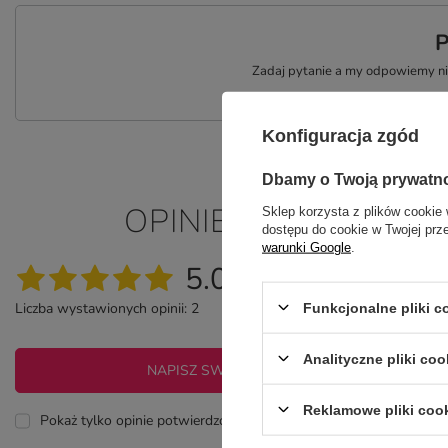
P
Zadaj pytanie a my odpowiemy nie
Konfiguracja zgód
Dbamy o Twoją prywatn
OPINIE O KAMIENNA
Sklep korzysta z plików cookie 
dostępu do cookie w Twojej prz
warunki Google
.
5.00
Liczba wystawionych opinii: 2
Funkcjonalne pliki 
Analityczne pliki coo
NAPISZ SWOJĄ OPINIĘ
Reklamowe pliki coo
Pokaż tylko opinie potwierdzone zakupem