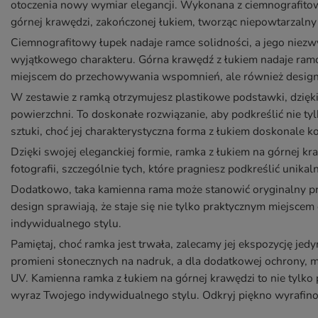
otoczenia nowy wymiar elegancji. Wykonana z ciemnografitowe
górnej krawędzi, zakończonej łukiem, tworząc niepowtarzalny
Ciemnografitowy łupek nadaje ramce solidności, a jego niez
wyjątkowego charakteru. Górna krawędź z łukiem nadaje ramce
miejscem do przechowywania wspomnień, ale również desig
W zestawie z ramką otrzymujesz plastikowe podstawki, dzię
powierzchni. To doskonałe rozwiązanie, aby podkreślić nie tyl
sztuki, choć jej charakterystyczna forma z łukiem doskonale k
Dzięki swojej eleganckiej formie, ramka z łukiem na górnej kr
fotografii, szczególnie tych, które pragniesz podkreślić unikal
Dodatkowo, taka kamienna rama może stanowić oryginalny prez
design sprawiają, że staje się nie tylko praktycznym miejsc
indywidualnego stylu.
Pamiętaj, choć ramka jest trwała, zalecamy jej ekspozycję jed
promieni słonecznych na nadruk, a dla dodatkowej ochrony,
UV. Kamienna ramka z łukiem na górnej krawędzi to nie tylko
wyraz Twojego indywidualnego stylu. Odkryj piękno wyrafin