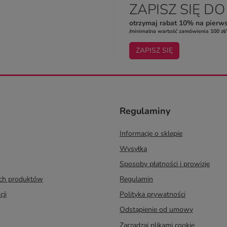
ZAPISZ SIĘ D
otrzymaj rabat 10% na pierw
/minimalna wartość zamówienia 100 zł/
ZAPISZ SIĘ
Regulaminy
Informacje o sklepie
Wysyłka
Sposoby płatności i prowizje
ych produktów
Regulamin
cji
Polityka prywatności
Odstąpienie od umowy
Zarządzaj plikami cookie