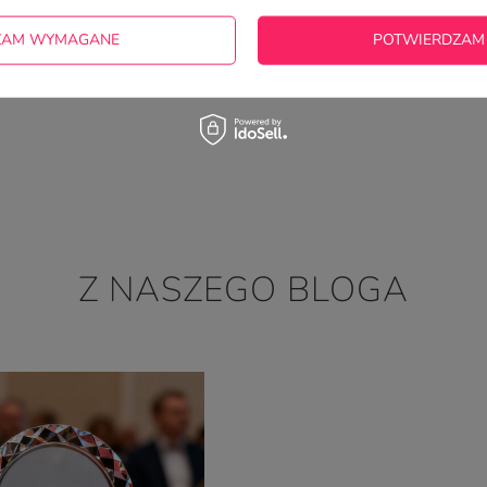
2023-03-21
Joanna, Oleszyce
ZAM WYMAGANE
POTWIERDZAM
Z NASZEGO BLOGA