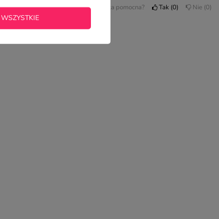
Czy opinia była pomocna?
Tak
0
Nie
0
 WSZYSTKIE