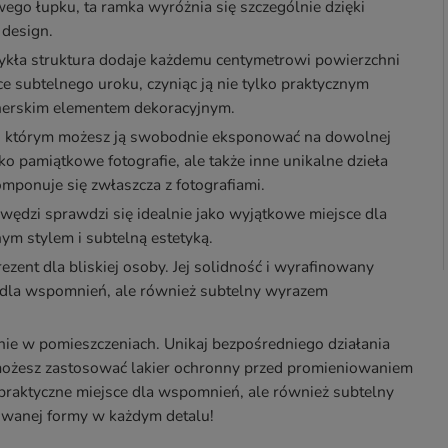
go łupku, ta ramka wyróżnia się szczególnie dzięki
 design.
wykła struktura dodaje każdemu centymetrowi powierzchni
 subtelnego uroku, czyniąc ją nie tylko praktycznym
nerskim elementem dekoracyjnym.
ki którym możesz ją swobodnie eksponować na dowolnej
ko pamiątkowe fotografie, ale także inne unikalne dzieła
omponuje się zwłaszcza z fotografiami.
awędzi sprawdzi się idealnie jako wyjątkowe miejsce dla
nym stylem i subtelną estetyką.
ent dla bliskiej osoby. Jej solidność i wyrafinowany
em dla wspomnień, ale również subtelny wyrazem
ynie w pomieszczeniach. Unikaj bezpośredniego działania
 możesz zastosować lakier ochronny przed promieniowaniem
 praktyczne miejsce dla wspomnień, ale również subtelny
owanej formy w każdym detalu!