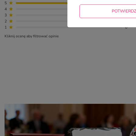
5
2
4
0
POTWIERD
3
0
2
0
1
0
Kliknij ocenę aby filtrować opinie