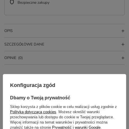
Bezpieczne zakupy
OPIS
SZCZEGÓŁOWE DANE
OPINIE
(0)
Konfiguracja zgód
Dbamy o Twoją prywatność
Sklep korzysta z plików cookie w celu realizacji usług zgodnie z
Polityką dotyczącą cookies
. Możesz określić warunki
przechowywania lub dostępu do cookie w Twojej przeglądarce.
Potrzebujesz pomocy? Masz pytania?
Więcej informacji na temat warunków i prywatności można
znaleźć także na stronie
Prywatność i warunki Google
.
Zadaj pytanie a my odpowiemy