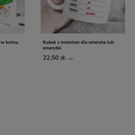
 w końcu
Kubek z imieniem dla emeryta lub
emerytki
22,50 zł
/
szt.