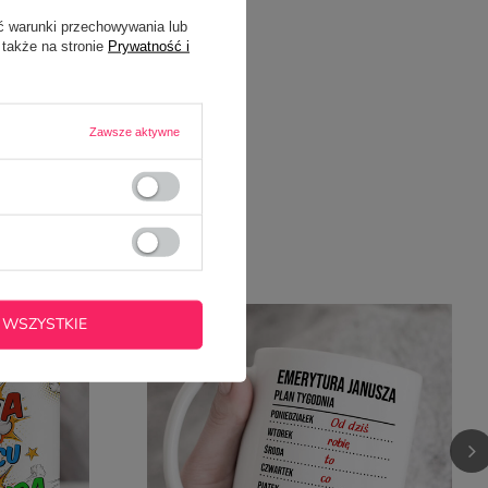
ć warunki przechowywania lub
 także na stronie
Prywatność i
Zawsze aktywne
OWAREM
 WSZYSTKIE