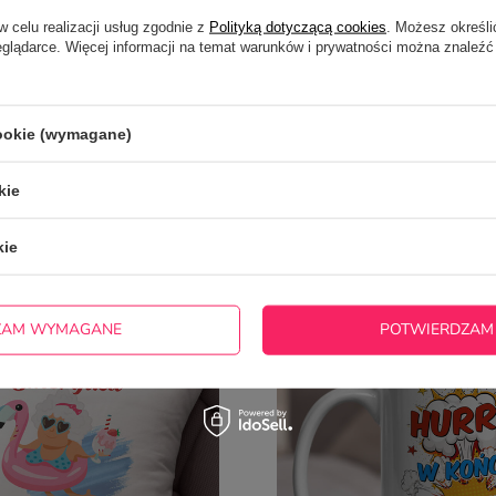
w celu realizacji usług zgodnie z
Polityką dotyczącą cookies
. Możesz określi
eglądarce. Więcej informacji na temat warunków i prywatności można znaleźć
cookie (wymagane)
kie
ĘŚCIEJ KUPOWANE Z TYM T
kie
ZAM WYMAGANE
POTWIERDZAM