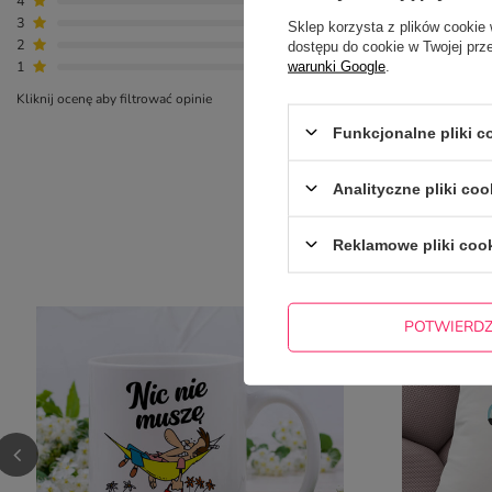
4
0
3
0
Sklep korzysta z plików cookie 
2
0
dostępu do cookie w Twojej prz
1
0
warunki Google
.
Kliknij ocenę aby filtrować opinie
Funkcjonalne pliki 
Analityczne pliki coo
NAJCZ
Reklamowe pliki coo
POTWIERD