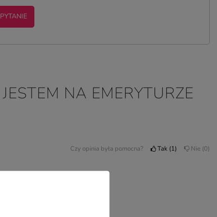
 PYTANIE
- JESTEM NA EMERYTURZE
Czy opinia była pomocna?
Tak
1
Nie
0