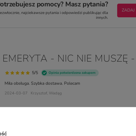
otrzebujesz pomocy? Masz pytania?
ZADAJ
zwłocznie, najciekawsze pytania i odpowiedzi publikując dla
innych.
 EMERYTA - NIC NIE MUSZĘ 
5/5
Opinia potwierdzona zakupem
Miła obsługa. Szybka dostawa. Polecam
2024-03-07
Krzysztof, Wadąg
ość