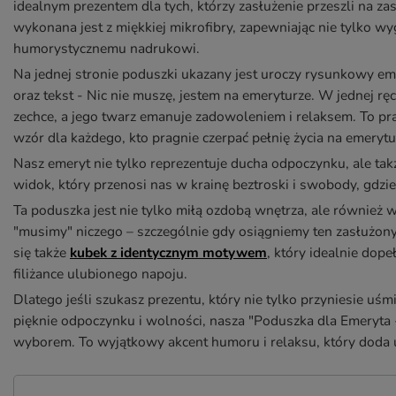
idealnym prezentem dla tych, którzy zasłużenie przeszli na z
wykonana jest z miękkiej mikrofibry, zapewniając nie tylko w
humorystycznemu nadrukowi.
Na jednej stronie poduszki ukazany jest uroczy rysunkowy eme
oraz tekst - Nic nie muszę, jestem na emeryturze. W jednej r
zechce, a jego twarz emanuje zadowoleniem i relaksem. To pr
wzór dla każdego, kto pragnie czerpać pełnię życia na emerytu
Nasz emeryt nie tylko reprezentuje ducha odpoczynku, ale ta
widok, który przenosi nas w krainę beztroski i swobody, gdzi
Ta poduszka jest nie tylko miłą ozdobą wnętrza, ale również
"musimy" niczego – szczególnie gdy osiągniemy ten zasłużon
się także
kubek z identycznym motywem
, który idealnie dope
filiżance ulubionego napoju.
Dlatego jeśli szukasz prezentu, który nie tylko przyniesie u
pięknie odpoczynku i wolności, nasza "Poduszka dla Emeryta -
wyborem. To wyjątkowy akcent humoru i relaksu, który doda 