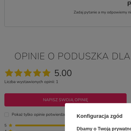
P
Zadaj pytanie a my odpowiemy nie
OPINIE O PODUSZKA DLA
5.00
Liczba wystawionych opinii: 1
NAPISZ SWOJĄ OPINIĘ
Pokaż tylko opinie potwierdzone zakupem
Konfiguracja zgód
5
1
Dbamy o Twoją prywatn