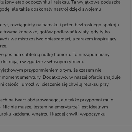
asłużony etap odpoczynku i relaksu. Ta wyjątkowa poduszka
ygodę, ale także doskonały nastrój dzięki swojemu
ryt, rozciągnięty na hamaku i pełen beztroskiego spokoju
ęce trzyma konewkę, gotów podlewać kwiaty, gdy tylko
awdziwe mistrzostwo opieszałości, a zarazem inspirujący
rze.
kże posiada subtelną nutkę humoru. To niezapomniany
e dni mijają w zgodzie z własnym rytmem.
 wyjątkowym przypomnieniem o tym, że czasem nie
y moment emerytury. Dodatkowo, w naszej ofercie znajduje
łni całość i umożliwi cieszenie się chwilą relaksu przy
śmiech na twarz obdarowanego, ale także przypomni mu o
 Nic nie muszę, jestem na emeryturze" jest idealnym
uroku każdemu wnętrzu i każdej chwili wypoczynku.