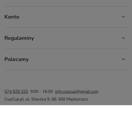
Konto
Regulaminy
Polecamy
574 929 333
9:00 - 16:00
info.cupcup@gmail.com
CupCup.pl
,
ul. Staszica 9
,
66-300
Międzyrzecz
W sklepie prezentujemy ceny brutto (z VAT).