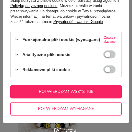
Sklep korzysta z plików cookie w celu realizacji usług zgodnie z
Polityką dotyczącą cookies
. Możesz określić warunki
przechowywania lub dostępu do cookie w Twojej przeglądarce.
Więcej informacji na temat warunków i prywatności można
Potrzebujesz pomocy? Masz pytania?
znaleźć także na stronie
Prywatność i warunki Google
.
Zadaj pytanie a my odpowiemy
ZADAJ PYTANIE
niezwłocznie, najciekawsze pytania i
odpowiedzi publikując dla innych.
Zawsze
Funkcjonalne pliki cookie (wymagane)
aktywne
Analityczne pliki cookie
NAJCZĘŚCIEJ KUPOWANE Z
TYM TOWAREM
Reklamowe pliki cookie
Kubek z imieniem -
POTWIERDZAM WSZYSTKIE
22,50 zł
/
szt.
POTWIERDZAM WYMAGANE