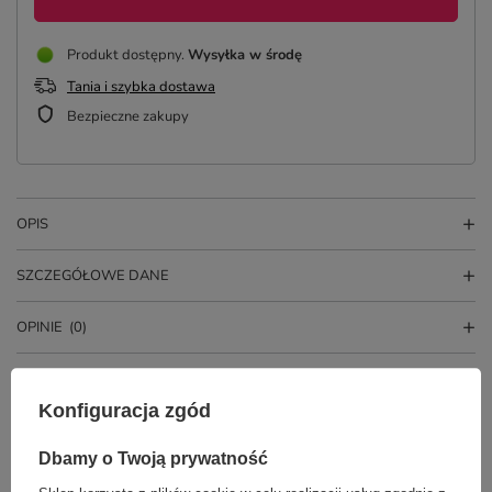
Produkt dostępny
Wysyłka
w środę
Tania i szybka dostawa
Bezpieczne zakupy
OPIS
SZCZEGÓŁOWE DANE
OPINIE
(0)
Konfiguracja zgód
Dbamy o Twoją prywatność