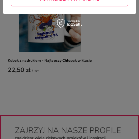
22,50 zł
/
szt.
Kubek z nadrukiem - Najlepszy Chłopak w klasie
22,50 zł
/
szt.
ZAJRZYJ NA NASZE PROFILE
znajdziesz wiele ciekawych projektów i inspiracji