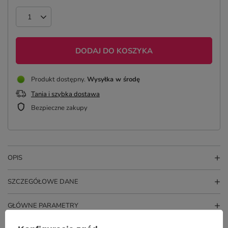
DODAJ DO KOSZYKA
Produkt dostępny
Wysyłka
w środę
Tania i szybka dostawa
Bezpieczne zakupy
OPIS
SZCZEGÓŁOWE DANE
GŁÓWNE PARAMETRY