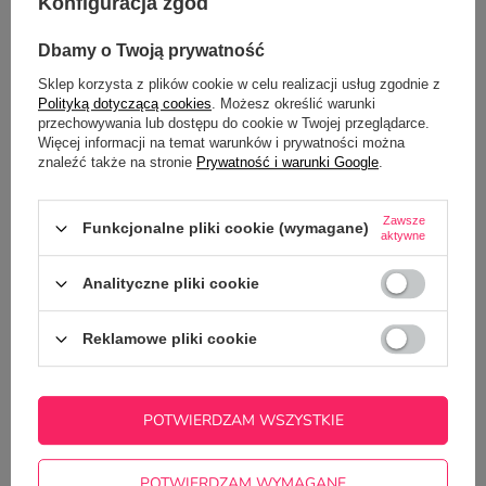
Konfiguracja zgód
OPINIE
(1)
Dbamy o Twoją prywatność
Sklep korzysta z plików cookie w celu realizacji usług zgodnie z
Polityką dotyczącą cookies
. Możesz określić warunki
przechowywania lub dostępu do cookie w Twojej przeglądarce.
Więcej informacji na temat warunków i prywatności można
znaleźć także na stronie
Prywatność i warunki Google
.
Zawsze
Funkcjonalne pliki cookie (wymagane)
Potrzebujesz pomocy? Masz pytania?
aktywne
Zadaj pytanie a my odpowiemy
ZADAJ PYTANIE
Analityczne pliki cookie
niezwłocznie, najciekawsze pytania i
odpowiedzi publikując dla innych.
Reklamowe pliki cookie
NAJCZĘŚCIEJ KUPOWANE Z
TYM TOWAREM
POTWIERDZAM WSZYSTKIE
Kubek dla kierownika
POTWIERDZAM WYMAGANE