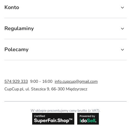
Konto
Regulaminy
Polecamy
574 929 333
9:00 - 16:00
info.cupcup@gmail.com
CupCup.pl
,
ul. Staszica 9
,
66-300
Międzyrzecz
W sklepie prezentujemy ceny brutto (z VAT).