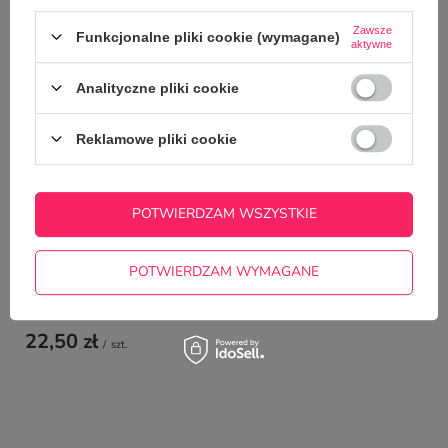
NAJCZĘŚCIEJ KUPOWANE Z
TYM TOWAREM
Zawsze
Funkcjonalne pliki cookie (wymagane)
aktywne
Analityczne pliki cookie
Smycz do kluczy - 
7,50 zł
/
szt.
Reklamowe pliki cookie
POTWIERDZAM WSZYSTKIE
POTWIERDZAM WYMAGANE
Świąteczny kubek z nadrukiem - Świętego
spokoju
22,50 zł
/
szt.