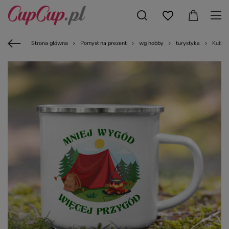
Strona główna
Pomysł na prezent
wg hobby
turystyka
Kubek 