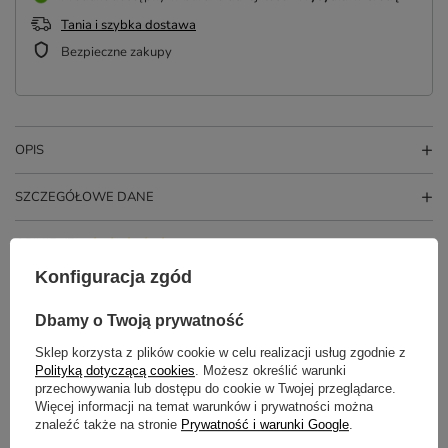
Tania i szybka dostawa
Bezpieczne zakupy
OPIS
SZCZEGÓŁOWE DANE
OPINIE
(7)
Konfiguracja zgód
Potrzebujesz pomocy? Masz pytania?
Dbamy o Twoją prywatność
Zadaj pytanie a my odpowiemy
Sklep korzysta z plików cookie w celu realizacji usług zgodnie z
ZADAJ PYTANIE
niezwłocznie, najciekawsze pytania i
Polityką dotyczącą cookies
. Możesz określić warunki
odpowiedzi publikując dla innych.
przechowywania lub dostępu do cookie w Twojej przeglądarce.
Więcej informacji na temat warunków i prywatności można
znaleźć także na stronie
Prywatność i warunki Google
.