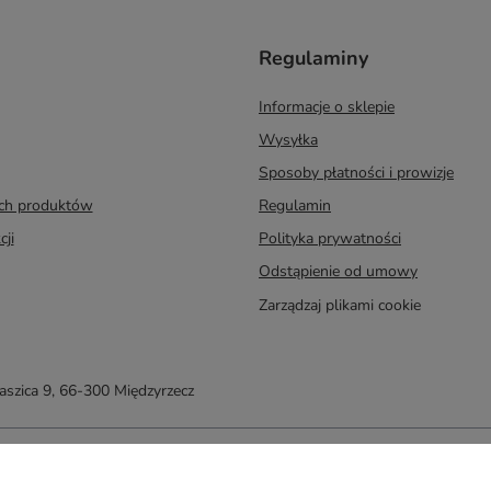
Regulaminy
Informacje o sklepie
Wysyłka
Sposoby płatności i prowizje
ych produktów
Regulamin
cji
Polityka prywatności
Odstąpienie od umowy
Zarządzaj plikami cookie
taszica 9
,
66-300
Międzyrzecz