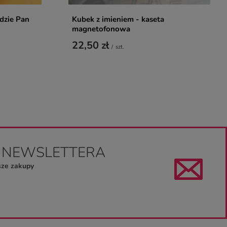
ędzie Pan
Kubek z imieniem - kaseta
magnetofonowa
22,50 zł
/
szt.
O NEWSLETTERA
sze zakupy