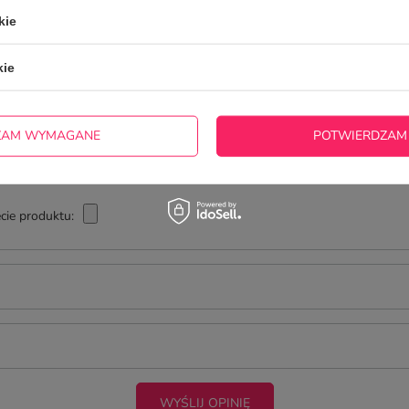
Twoja ocena:
kie
5/5
kie
ZAM WYMAGANE
POTWIERDZAM
cie produktu:
WYŚLIJ OPINIĘ