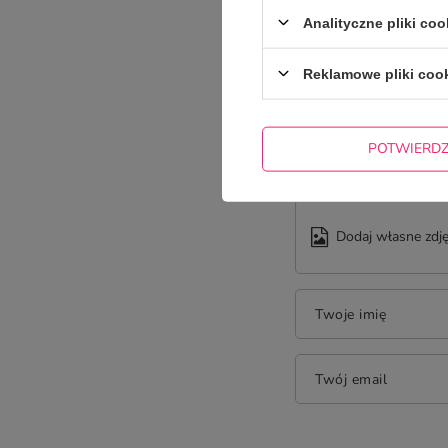
Analityczne pliki coo
Reklamowe pliki coo
Treść twojej opinii
POTWIERD
Dodaj własne zdję
Twoje imię
Twój email