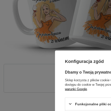
Konfiguracja zgód
P
Dbamy o Twoją prywatn
Zadaj pytanie a my odpowiemy nie
Sklep korzysta z plików cookie 
dostępu do cookie w Twojej prz
warunki Google
.
Funkcjonalne pliki 