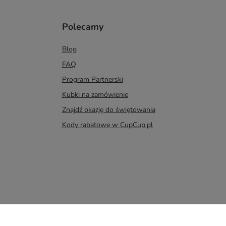
Polecamy
Blog
FAQ
Program Partnerski
Kubki na zamówienie
Znajdź okazję do świętowania
Kody rabatowe w CupCup.pl