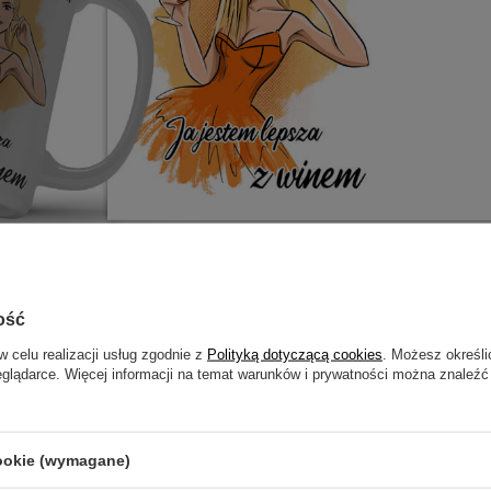
otrzebujesz pomocy? Masz pytania?
ość
ZADAJ
zwłocznie, najciekawsze pytania i odpowiedzi publikując dla
w celu realizacji usług zgodnie z
Polityką dotyczącą cookies
. Możesz określi
innych.
eglądarce. Więcej informacji na temat warunków i prywatności można znaleźć
NAPISZ SWOJĄ OPINIĘ
cookie (wymagane)