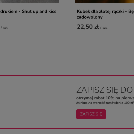
drukiem - Shut up and kiss
Kubek dla złotej rączki - B
zadowolony
22,50 zł
/
szt.
/
szt.
ZAPISZ SIĘ D
otrzymaj rabat 10% na pierw
/minimalna wartość zamówienia 100 zł/
ZAPISZ SIĘ