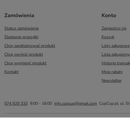
Zamówienia
Konto
Status zamówienia
Zarejestruj się
Śledzenie przesyłki
Koszyk
Chcę zareklamować produkt
Listy zakupowe
Chcę zwrócić produkt
Lista zakupion
Chcę wymienić produkt
Historia transak
Kontakt
Moje rabaty
Newsletter
574 929 333
9:00 - 16:00
info.cupcup@gmail.com
CupCup.pl
,
ul. S
W sklepie prezentujemy ceny brutto (z VAT).