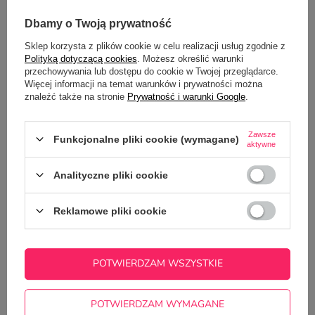
OPINIE
(2)
Dbamy o Twoją prywatność
Sklep korzysta z plików cookie w celu realizacji usług zgodnie z
Polityką dotyczącą cookies
. Możesz określić warunki
PYTANIA INNYCH KLIENTÓW
przechowywania lub dostępu do cookie w Twojej przeglądarce.
Więcej informacji na temat warunków i prywatności można
znaleźć także na stronie
Prywatność i warunki Google
.
Czy na kubku zmieszczą się dwa zdjęcia?
Zawsze
Potrzebujesz pomocy? Masz pytania?
Funkcjonalne pliki cookie (wymagane)
aktywne
Zadaj pytanie a my odpowiemy
ZADAJ PYTANIE
niezwłocznie, najciekawsze pytania i
Analityczne pliki cookie
odpowiedzi publikując dla innych.
Reklamowe pliki cookie
POTWIERDZAM WSZYSTKIE
POTWIERDZAM WYMAGANE