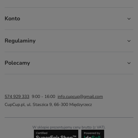
Konto
Regulaminy
Polecamy
574 929 333
9:00 - 16:00
info.cupcup@gmail.com
CupCup.pl
,
ul. Staszica 9
,
66-300
Międzyrzecz
W sklepie prezentujemy ceny brutto (z VAT).