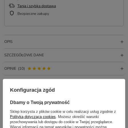
Tania i szybka dostawa
Bezpieczne zakupy
OPIS
SZCZEGÓŁOWE DANE
OPINIE
(10)
Konfiguracja zgód
Dbamy o Twoją prywatność
Sklep korzysta z plików cookie w celu realizacji usług zgodnie z
Polityką dotyczącą cookies
. Możesz określić warunki
przechowywania lub dostępu do cookie w Twojej przeglądarce.
Więcej informacji na temat warunków i prywatności można