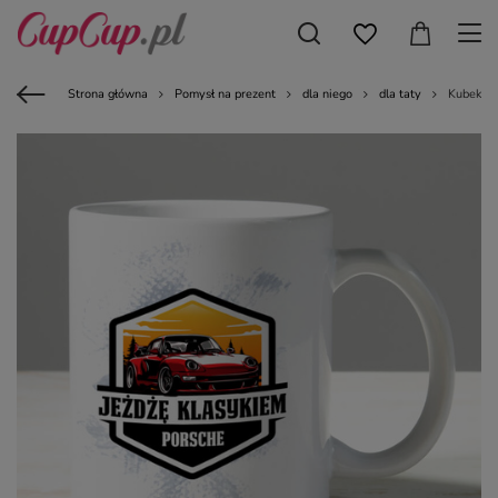
Strona główna
Pomysł na prezent
dla niego
dla taty
Kubek z 