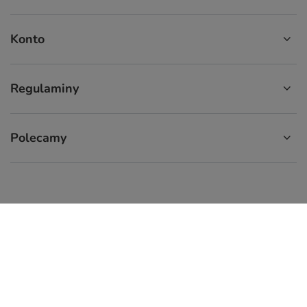
Konto
Regulaminy
Polecamy
574 929 333
9:00 - 16:00
info.cupcup@gmail.com
CupCup.pl
,
ul. Staszica 9
,
66-300
Międzyrzecz
W sklepie prezentujemy ceny brutto (z VAT).