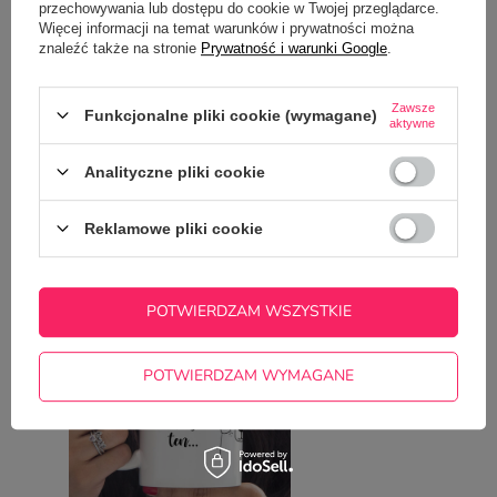
przechowywania lub dostępu do cookie w Twojej przeglądarce.
Więcej informacji na temat warunków i prywatności można
znaleźć także na stronie
Prywatność i warunki Google
.
Potrzebujesz pomocy? Masz pytania?
Zadaj pytanie a my odpowiemy
Zawsze
Funkcjonalne pliki cookie (wymagane)
ZADAJ PYTANIE
niezwłocznie, najciekawsze pytania i
aktywne
odpowiedzi publikując dla innych.
Analityczne pliki cookie
NAJCZĘŚCIEJ KUPOWANE Z
Reklamowe pliki cookie
TYM TOWAREM
POTWIERDZAM WSZYSTKIE
Kubek z nadrukiem d
myszki
22,50 zł
POTWIERDZAM WYMAGANE
/
szt.