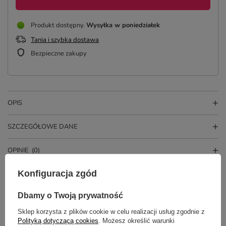
Produkt dostępny
Wysyłka
w poniedziałek
Tania i szybka dostawa
Bezpieczne zakupy
OPIS
SZCZEGÓŁOWE DANE
OPINIE
(0)
Konfiguracja zgód
Dbamy o Twoją prywatność
Sklep korzysta z plików cookie w celu realizacji usług zgodnie z
Polityką dotyczącą cookies
. Możesz określić warunki