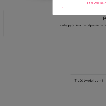
POTWIERD
P
Zadaj pytanie a my odpowiemy nie
Treść twojej opinii