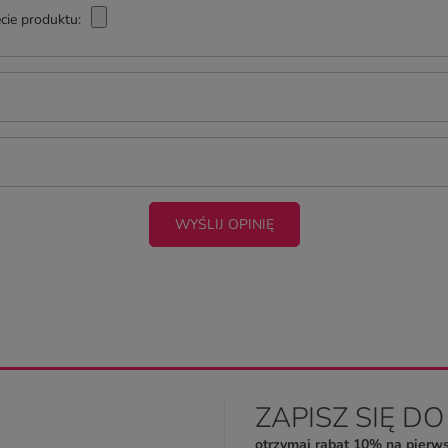
cie produktu:
WYŚLIJ OPINIĘ
ZAPISZ SIĘ D
otrzymaj rabat 10% na pierw