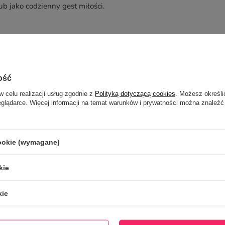
b jako codzienny gest miłości.
ość
w celu realizacji usług zgodnie z
Polityką dotyczącą cookies
. Możesz określi
eglądarce. Więcej informacji na temat warunków i prywatności można znaleźć
cookie (wymagane)
kie
kie