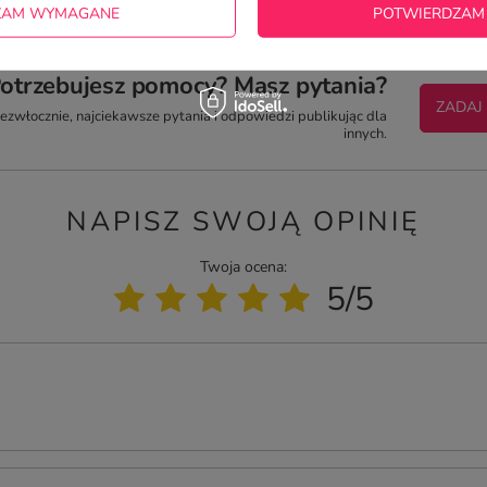
ZAM WYMAGANE
POTWIERDZAM
otrzebujesz pomocy? Masz pytania?
ZADAJ
zwłocznie, najciekawsze pytania i odpowiedzi publikując dla
innych.
NAPISZ SWOJĄ OPINIĘ
Twoja ocena:
5/5