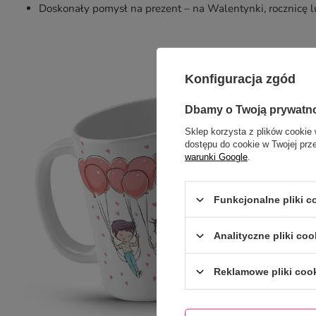
Doskonały pomysł na prezent – na Walentynki, rocznicę lu
Konfiguracja zgód
Dbamy o Twoją prywatn
Sklep korzysta z plików cookie 
dostępu do cookie w Twojej prz
warunki Google
.
Funkcjonalne pliki 
Analityczne pliki coo
Reklamowe pliki coo