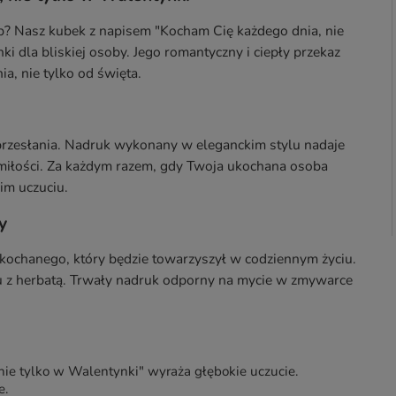
b? Nasz kubek z napisem "Kocham Cię każdego dnia, nie
i dla bliskiej osoby. Jego romantyczny i ciepły przekaz
a, nie tylko od święta.
 przesłania. Nadruk wykonany w eleganckim stylu nadaje
 miłości. Za każdym razem, gdy Twoja ukochana osoba
im uczuciu.
y
kochanego, który będzie towarzyszył w codziennym życiu.
u z herbatą. Trwały nadruk odporny na mycie w zmywarce
ie tylko w Walentynki" wyraża głębokie uczucie.
e.