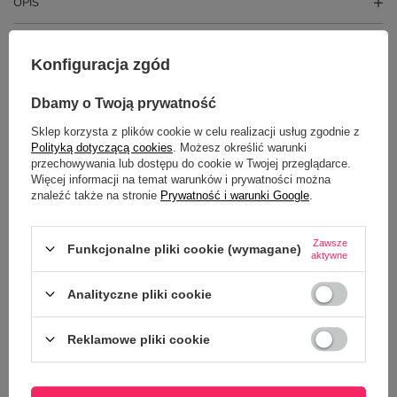
OPIS
SZCZEGÓŁOWE DANE
Konfiguracja zgód
GŁÓWNE PARAMETRY
Dbamy o Twoją prywatność
OPINIE
(0)
Sklep korzysta z plików cookie w celu realizacji usług zgodnie z
Polityką dotyczącą cookies
. Możesz określić warunki
przechowywania lub dostępu do cookie w Twojej przeglądarce.
Więcej informacji na temat warunków i prywatności można
znaleźć także na stronie
Prywatność i warunki Google
.
Zawsze
Funkcjonalne pliki cookie (wymagane)
aktywne
Analityczne pliki cookie
Potrzebujesz pomocy? Masz pytania?
Reklamowe pliki cookie
Zadaj pytanie a my odpowiemy
ZADAJ PYTANIE
niezwłocznie, najciekawsze pytania i
odpowiedzi publikując dla innych.