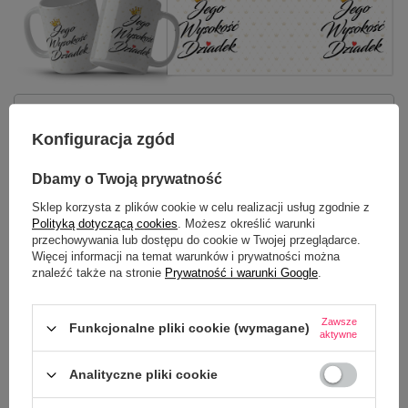
Potrzebujesz pomocy? Masz pytania?
Konfiguracja zgód
Zadaj pytanie a my odpowiemy
ZADAJ PYTANIE
niezwłocznie, najciekawsze pytania i
odpowiedzi publikując dla innych.
Dbamy o Twoją prywatność
Sklep korzysta z plików cookie w celu realizacji usług zgodnie z
Polityką dotyczącą cookies
. Możesz określić warunki
NAJCZĘŚCIEJ KUPOWANE Z
przechowywania lub dostępu do cookie w Twojej przeglądarce.
Więcej informacji na temat warunków i prywatności można
TYM TOWAREM
znaleźć także na stronie
Prywatność i warunki Google
.
Kubek z nadrukiem -
Zawsze
Funkcjonalne pliki cookie (wymagane)
aktywne
22,50 zł
/
szt.
Analityczne pliki cookie