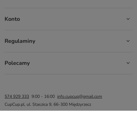
Konto
Regulaminy
Polecamy
574 929 333
9:00 - 16:00
info.cupcup@gmail.com
CupCup.pl
,
ul. Staszica 9
,
66-300
Międzyrzecz
W sklepie prezentujemy ceny brutto (z VAT).