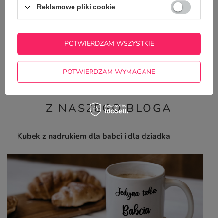
Reklamowe pliki cookie
POTWIERDZAM WSZYSTKIE
Zestaw kubków - kawka dla Babci i Dziadka
39,00 zł
/
szt.
POTWIERDZAM WYMAGANE
Z NASZEGO BLOGA
Kubek z nadrukiem dla babci i dla dziadka