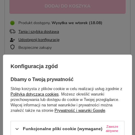
DODAJ DO KOSZYKA
Produkt dostępny
Wysyłka
we wtorek (18.08)
Tania i szybka dostawa
Udostępnij konfigurację
Bezpieczne zakupy
Konfiguracja zgód
OPIS
Dbamy o Twoją prywatność
Sklep korzysta z plików cookie w celu realizacji usług zgodnie z
SZCZEGÓŁOWE DANE
Polityką dotyczącą cookies
. Możesz określić warunki
przechowywania lub dostępu do cookie w Twojej przeglądarce.
DO POBRANIA
Więcej informacji na temat warunków i prywatności można
znaleźć także na stronie
Prywatność i warunki Google
.
OPINIE
(0)
Zawsze
Funkcjonalne pliki cookie (wymagane)
aktywne