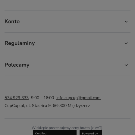
Konto
Regulaminy
Polecamy
574 929 333
9:00 - 16:00
info.cupcup@gmail.com
CupCup.pl
,
ul. Staszica 9
,
66-300
Międzyrzecz
W sklepie prezentujemy ceny brutto (z VAT).