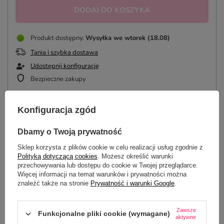
DODAJ DO KOSZYKA
Produkt dostępny
Wysyłka
we wtorek (18.08)
Tania i szybka dostawa
Udostępnij konfigurację
Bezpieczne zakupy
Konfiguracja zgód
OPIS
Dbamy o Twoją prywatność
Sklep korzysta z plików cookie w celu realizacji usług zgodnie z
SZCZEGÓŁOWE DANE
Polityką dotyczącą cookies
. Możesz określić warunki
przechowywania lub dostępu do cookie w Twojej przeglądarce.
DO POBRANIA
Więcej informacji na temat warunków i prywatności można
znaleźć także na stronie
Prywatność i warunki Google
.
OPINIE
(0)
Zawsze
Funkcjonalne pliki cookie (wymagane)
aktywne