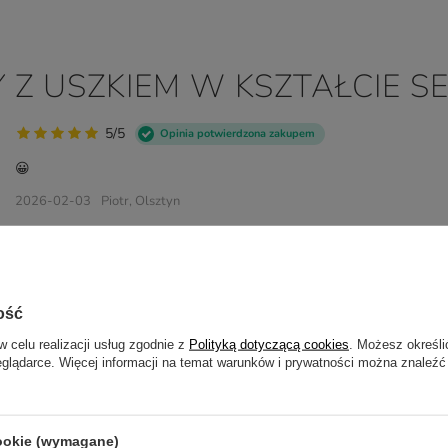
Y Z USZKIEM W KSZTAŁCIE 
5/5
Opinia potwierdzona zakupem
😀
2026-02-03
Piotr, Olsztyn
5/5
Opinia potwierdzona zakupem
Super realizacja, bardzo dobry kontakt, bardzo szybki czas realizacji
bardzo solidnie wykonana, obraz i napis nie prześwitywały, po wype
ość
umieszczone na kubku miało żywe i ładne kolory, serdecznie polecam! 
w celu realizacji usług zgodnie z
Polityką dotyczącą cookies
. Możesz określi
2025-07-10
Maria, Rzeszów
eglądarce. Więcej informacji na temat warunków i prywatności można znaleźć
5/5
Opinia potwierdzona zakupem
cookie (wymagane)