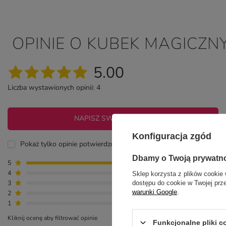
OPINIE O KUBEK MAGICZN
5.00
Liczba wystawionych opinii: 4
NAPISZ SWOJĄ OPINIĘ
Konfiguracja zgód
Pokaż tylko opinie potwierdzone zakupem
Dbamy o Twoją prywatn
5
4
4
0
Sklep korzysta z plików cookie 
3
0
dostępu do cookie w Twojej prz
warunki Google
.
2
0
1
0
Kliknij ocenę aby filtrować opinie
Funkcjonalne pliki 