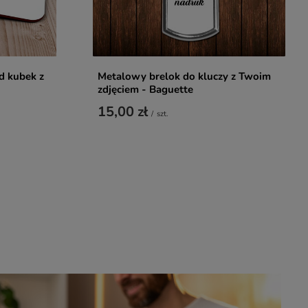
d kubek z
Metalowy brelok do kluczy z Twoim
zdjęciem - Baguette
15,00 zł
/
szt.