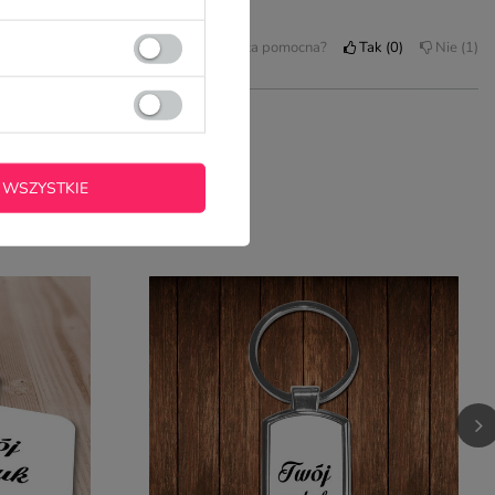
Czy opinia była pomocna?
Tak
0
Nie
1
 WIĘCEJ
pem
bkości jego wysłania. Jakość super. Bardzo polecam
Czy opinia była pomocna?
Tak
1
Nie
0
 WSZYSTKIE
OWAREM