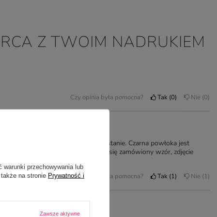
SERCA Z TWOIM NADRUKIEM
Czy opinia była pomocna?
Tak
0
Nie
0
 zamówienia, kubek dotarł w idealnym stanie. Czarna powłoka jest
łnieniu gorącą wodą w 100% pojawił się zamówiony wzór, zdjęcie
:)
ć warunki przechowywania lub
Czy opinia była pomocna?
Tak
1
Nie
1
 także na stronie
Prywatność i
Zawsze aktywne