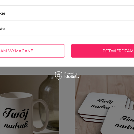
Wszystko przebiegło bardzo sprawnie. Bez zastrzeżeń.
2025-01-26
Mirosław, Bydgoszcz
kie
ZOBACZ
5/5
Opinia potwierdzona zaku
kie
Jestem bardzo zadowolona z zamówienia i szy
2023-09-07
Joanna, Żarnow
ZAM WYMAGANE
POTWIERDZAM
ĘŚCIEJ KUPOWANE Z TYM T