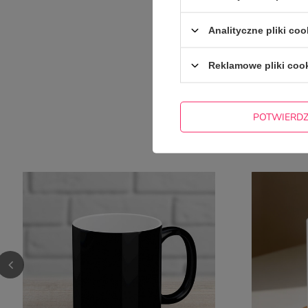
Analityczne pliki coo
Reklamowe pliki coo
POTWIERD
NAJCZ