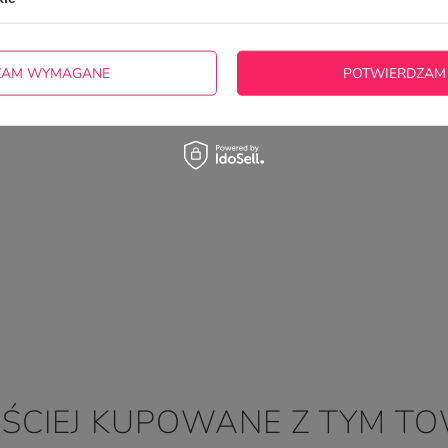
Super.
2022-07-31
Wioletta, Mieszkowice
ZAM WYMAGANE
POTWIERDZAM
ĘŚCIEJ KUPOWANE Z TYM T