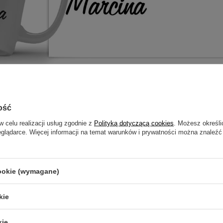
otrzebujesz pomocy? Masz pytania?
ość
ZADAJ
zwłocznie, najciekawsze pytania i odpowiedzi publikując dla
w celu realizacji usług zgodnie z
Polityką dotyczącą cookies
. Możesz określi
innych.
eglądarce. Więcej informacji na temat warunków i prywatności można znaleźć
cookie (wymagane)
E O KUBEK Z IMIENIEM DLA K
kie
5/5
Opinia potwierdzona zakupem
kie