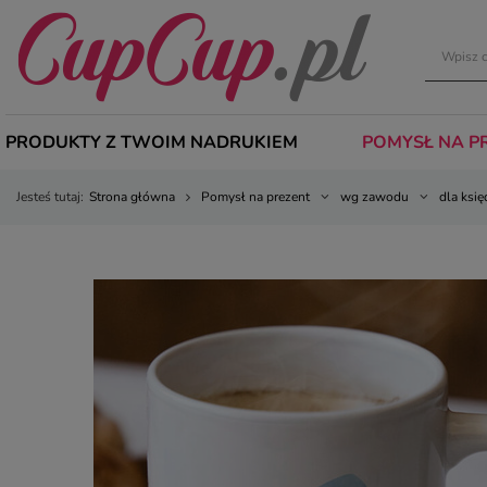
PRODUKTY Z TWOIM NADRUKIEM
POMYSŁ NA P
Jesteś tutaj:
Strona główna
Pomysł na prezent
wg zawodu
dla księ