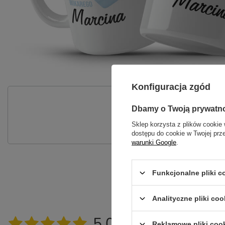
Konfiguracja zgód
P
Dbamy o Twoją prywatn
Zadaj pytanie a my odpowiemy nie
Sklep korzysta z plików cookie 
dostępu do cookie w Twojej prz
warunki Google
.
Funkcjonalne pliki 
OPINI
Analityczne pliki coo
5.00
Reklamowe pliki coo