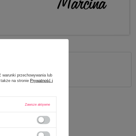
 PYTANIE
ć warunki przechowywania lub
 także na stronie
Prywatność i
Zawsze aktywne
SIĘDZA