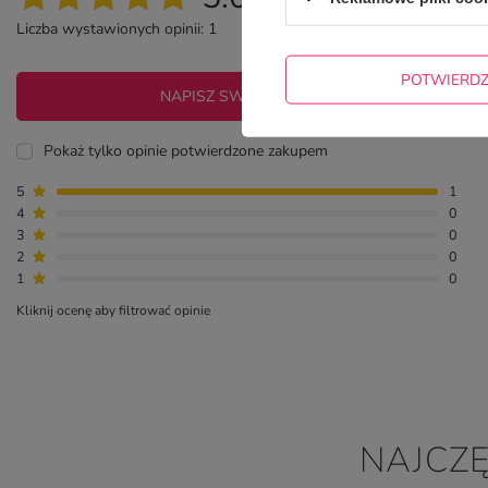
Liczba wystawionych opinii: 1
POTWIERD
NAPISZ SWOJĄ OPINIĘ
Pokaż tylko opinie potwierdzone zakupem
5
1
4
0
3
0
2
0
1
0
Kliknij ocenę aby filtrować opinie
NAJCZ