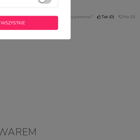
Czy opinia była pomocna?
Tak
0
Nie
0
 WSZYSTKIE
OWAREM