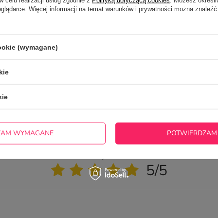
eglądarce. Więcej informacji na temat warunków i prywatności można znaleźć
cookie (wymagane)
otrzebujesz pomocy? Masz pytania?
kie
ZADAJ
zwłocznie, najciekawsze pytania i odpowiedzi publikując dla
innych.
kie
NAPISZ SWOJĄ OPINIĘ
ZAM WYMAGANE
POTWIERDZAM
Twoja ocena:
5/5