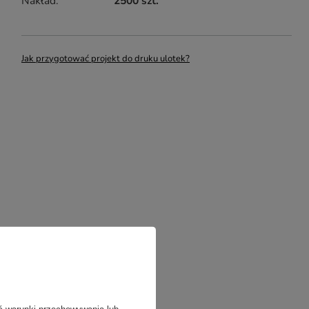
Nakład
2500 szt.
Jak przygotować projekt do druku ulotek?
ć warunki przechowywania lub