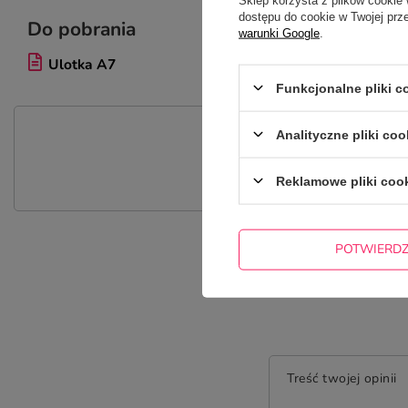
dostępu do cookie w Twojej prz
Do pobrania
warunki Google
.
Ulotka A7
Funkcjonalne pliki 
P
Analityczne pliki coo
Zadaj pytanie a my odpowiemy nie
Reklamowe pliki coo
POTWIERD
Treść twojej opinii