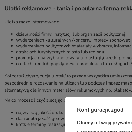
Ulotki reklamowe - tania i popularna forma rek
Ulotka może informować o:
działalności firmy, instytucji lub organizacji politycznej;
wydarzeniach kulturalnych /koncerty, imprezy sportowe/;
wydarzeniach politycznych /materiały wyborcze, informac
atrakcjach turystycznych miasta lub regionu;
promocjach na wybrane towary lub usługi /gazetki promoc
ofertach firm lub pojedynczych produktach lub usługach 
Kolportaż /dystrybucja ulotek/ to przede wszystkim umieszcz
bezpośrednie rozdawanie na ulicach lub podczas imprez maso
alternatywę dla innych materiałów reklamowych np. plakatów
Na co możesz liczyć zlecając
projekt i druk ulotek reklamowy
Konfiguracja zgód
najwyższą jakość druku - druk offsetowy
doskonałą jakość gotowych ulotek
Dbamy o Twoją prywatn
krótkie terminy realizacji druku
Sklep korzysta z plików cookie 