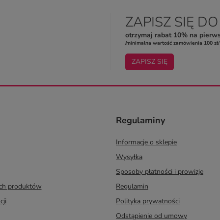
ZAPISZ SIĘ D
otrzymaj rabat 10% na pierw
/minimalna wartość zamówienia 100 zł/
ZAPISZ SIĘ
Regulaminy
Informacje o sklepie
Wysyłka
Sposoby płatności i prowizje
ych produktów
Regulamin
cji
Polityka prywatności
Odstąpienie od umowy