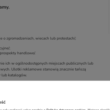
lamy.
je o zgromadzeniach, wiecach lub protestach/;
yjne/;
/prospekty handlowe/.
anie ich w ogólnodostępnych miejscach publicznych lub
wych. Ulotki reklamowe stanowią znacznie tańszą
 lub katalogów.
ch
właśnie nam?
ość
w celu realizacji usług zgodnie z
Polityką dotyczącą cookies
. Możesz określi