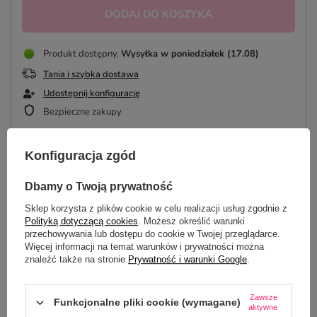
DODAJ DO KOSZYKA
Produkt dostępny
Wysyłka
w poniedziałek (17.08)
Tania i szybka dostawa
Udostępnij konfigurację
Bezpieczne zakupy
Konfiguracja zgód
OPIS
Dbamy o Twoją prywatność
Sklep korzysta z plików cookie w celu realizacji usług zgodnie z
SZCZEGÓŁOWE DANE
Polityką dotyczącą cookies
. Możesz określić warunki
przechowywania lub dostępu do cookie w Twojej przeglądarce.
DO POBRANIA
Więcej informacji na temat warunków i prywatności można
znaleźć także na stronie
Prywatność i warunki Google
.
OPINIE
(0)
Zawsze
Funkcjonalne pliki cookie (wymagane)
aktywne