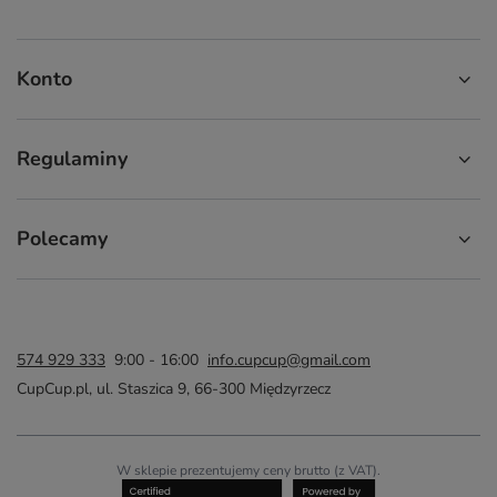
Konto
Regulaminy
Polecamy
574 929 333
9:00 - 16:00
info.cupcup@gmail.com
CupCup.pl
,
ul. Staszica 9
,
66-300
Międzyrzecz
W sklepie prezentujemy ceny brutto (z VAT).