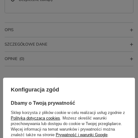
OPIS
SZCZEGÓŁOWE DANE
OPINIE
(0)
Konfiguracja zgód
Dbamy o Twoją prywatność
Sklep korzysta z plików cookie w celu realizacji usług zgodnie z
Polityką dotyczącą cookies
. Możesz określić warunki
przechowywania lub dostępu do cookie w Twojej przeglądarce.
Potrzebujesz pomocy? Masz pytania?
Więcej informacji na temat warunków i prywatności można
Zadaj pytanie a my odpowiemy
znaleźć także na stronie
Prywatność i warunki Google
.