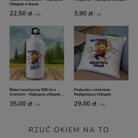
Chłopak w klasie
22,50 zł
3,90 zł
/
szt.
/
szt.
Bidon turystyczny 500 ml z
Poduszka z imieniem -
imieniem - Najlepszy chłopak ...
Najfajniejszy Chłopak
35,00 zł
29,00 zł
/
szt.
/
szt.
RZUĆ OKIEM NA TO