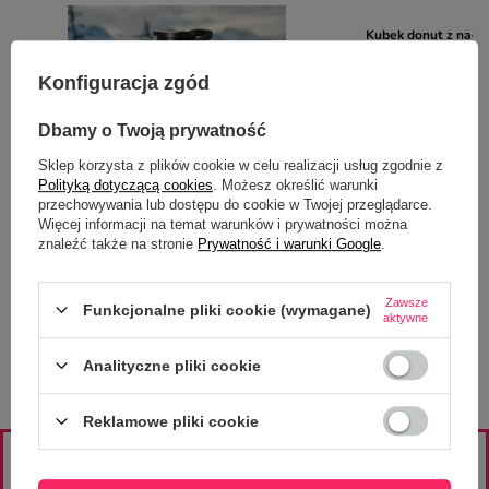
Kubek donut z nadru
uszkiem 280 ml
25,00 zł
Konfiguracja zgód
/
szt.
Dbamy o Twoją prywatność
Sklep korzysta z plików cookie w celu realizacji usług zgodnie z
Polityką dotyczącą cookies
. Możesz określić warunki
przechowywania lub dostępu do cookie w Twojej przeglądarce.
Więcej informacji na temat warunków i prywatności można
znaleźć także na stronie
Prywatność i warunki Google
.
Bidon metalowy biały 600 ml z ustnikiem i
uchwytem z Twoim nadrukiem
32,00 zł
Zawsze
/
szt.
Funkcjonalne pliki cookie (wymagane)
aktywne
Analityczne pliki cookie
Reklamowe pliki cookie
ZAJRZYJ NA NASZE PROFILE