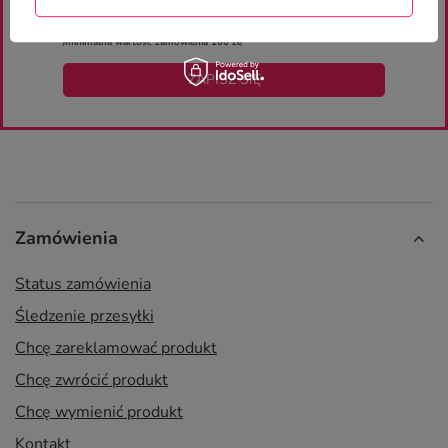
NEWSLETTERA
otrzymaj rabat 10% na pierwsze zakupy
/minimalna wartość zamówienia 100 zł/
ZAPISZ SIĘ
Zamówienia
Status zamówienia
Śledzenie przesyłki
Chcę zareklamować produkt
Chcę zwrócić produkt
Chcę wymienić produkt
Kontakt