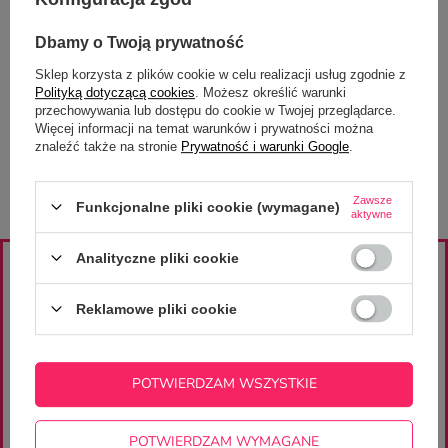
Drukarnia CupCup.pl
Na zamówienie
Dbamy o Twoją prywatność
Sklep korzysta z plików cookie w celu realizacji usług zgodnie z
Sklep CupCup.pl
Polityką dotyczącą cookies
. Możesz określić warunki
Na zamówienie
przechowywania lub dostępu do cookie w Twojej przeglądarce.
Więcej informacji na temat warunków i prywatności można
znaleźć także na stronie
Prywatność i warunki Google
.
Zawsze
Funkcjonalne pliki cookie (wymagane)
aktywne
Analityczne pliki cookie
ZAJRZYJ NA NASZE PROFILE
Reklamowe pliki cookie
znajdziesz wiele ciekawych projektów i inspiracji
POTWIERDZAM WSZYSTKIE
ZAPISZ SIĘ DO
POTWIERDZAM WYMAGANE