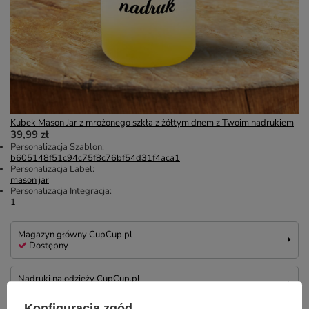
Kubek Mason Jar z mrożonego szkła z żółtym dnem z Twoim nadrukiem
39,99 zł
Personalizacja Szablon:
b605148f51c94c75f8c76bf54d31f4aca1
Personalizacja Label:
mason jar
Personalizacja Integracja:
1
Magazyn główny CupCup.pl
Dostępny
Nadruki na odzieży CupCup.pl
Na zamówienie
Konfiguracja zgód