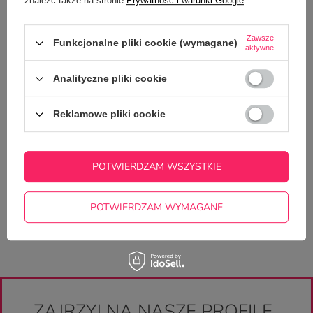
znaleźć także na stronie
Prywatność i warunki Google
.
SZCZEGÓŁOWE DANE
Zawsze
Funkcjonalne pliki cookie (wymagane)
GŁÓWNE PARAMETRY
aktywne
OPINIE
(0)
Analityczne pliki cookie
Reklamowe pliki cookie
Potrzebujesz pomocy? Masz pytania?
Zadaj pytanie a my odpowiemy
ZADAJ PYTANIE
niezwłocznie, najciekawsze pytania i
POTWIERDZAM WSZYSTKIE
odpowiedzi publikując dla innych.
POTWIERDZAM WYMAGANE
ZAJRZYJ NA NASZE PROFILE