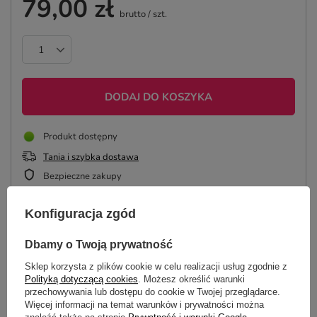
79,00 zł
brutto
/
szt.
DODAJ DO KOSZYKA
Produkt dostępny
Tania i szybka dostawa
Bezpieczne zakupy
Konfiguracja zgód
ZAPROJEKTUJ KOSZULKĘ
Dbamy o Twoją prywatność
Sklep korzysta z plików cookie w celu realizacji usług zgodnie z
Polityką dotyczącą cookies
. Możesz określić warunki
przechowywania lub dostępu do cookie w Twojej przeglądarce.
OPIS
Więcej informacji na temat warunków i prywatności można