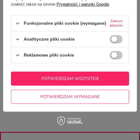
znaleźć także na stronie
Prywatność i warunki Google
.
SZCZEGÓŁOWE DANE
Zawsze
Funkcjonalne pliki cookie (wymagane)
aktywne
GŁÓWNE PARAMETRY
Analityczne pliki cookie
OPINIE
(0)
Reklamowe pliki cookie
Potrzebujesz pomocy? Masz pytania?
Zadaj pytanie a my odpowiemy
POTWIERDZAM WSZYSTKIE
ZADAJ PYTANIE
niezwłocznie, najciekawsze pytania i
odpowiedzi publikując dla innych.
POTWIERDZAM WYMAGANE