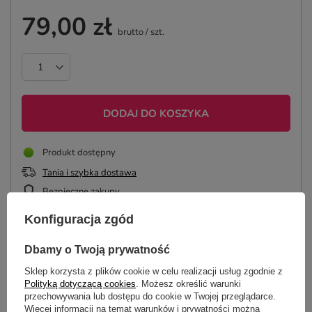
79,00 zł
brutto
/
szt.
DODAJ DO KOSZYKA
Produkt dostępny
Tania i szybka dostawa
Bezpieczne zakupy
Konfiguracja zgód
ZAPROJEKTUJ KOSZULKĘ
Dbamy o Twoją prywatność
Sklep korzysta z plików cookie w celu realizacji usług zgodnie z
Polityką dotyczącą cookies
. Możesz określić warunki
przechowywania lub dostępu do cookie w Twojej przeglądarce.
Więcej informacji na temat warunków i prywatności można
OPIS