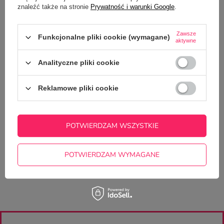
znaleźć także na stronie
Prywatność i warunki Google
.
SZCZEGÓŁOWE DANE
Zawsze
Funkcjonalne pliki cookie (wymagane)
aktywne
GŁÓWNE PARAMETRY
Analityczne pliki cookie
OPINIE
(0)
Reklamowe pliki cookie
Potrzebujesz pomocy? Masz pytania?
Zadaj pytanie a my odpowiemy
POTWIERDZAM WSZYSTKIE
ZADAJ PYTANIE
niezwłocznie, najciekawsze pytania i
odpowiedzi publikując dla innych.
POTWIERDZAM WYMAGANE