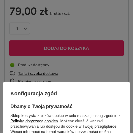
79,00 zł
brutto
/
szt.
DODAJ DO KOSZYKA
Produkt dostępny
Tania i szybka dostawa
Bezpieczne zakupy
Konfiguracja zgód
ZAPROJEKTUJ KOSZULKĘ
Dbamy o Twoją prywatność
Sklep korzysta z plików cookie w celu realizacji usług zgodnie z
Polityką dotyczącą cookies
. Możesz określić warunki
przechowywania lub dostępu do cookie w Twojej przeglądarce.
Więcej informacji na temat warunków i prywatności można
OPIS