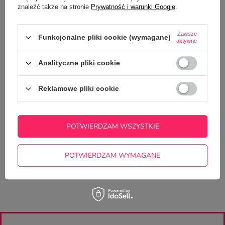
znaleźć także na stronie
Prywatność i warunki Google
.
SZCZEGÓŁOWE DANE
Zawsze
Funkcjonalne pliki cookie (wymagane)
aktywne
GŁÓWNE PARAMETRY
Analityczne pliki cookie
OPINIE
(0)
Reklamowe pliki cookie
Potrzebujesz pomocy? Masz pytania?
Zadaj pytanie a my odpowiemy
POTWIERDZAM WSZYSTKIE
ZADAJ PYTANIE
niezwłocznie, najciekawsze pytania i
odpowiedzi publikując dla innych.
POTWIERDZAM WYMAGANE