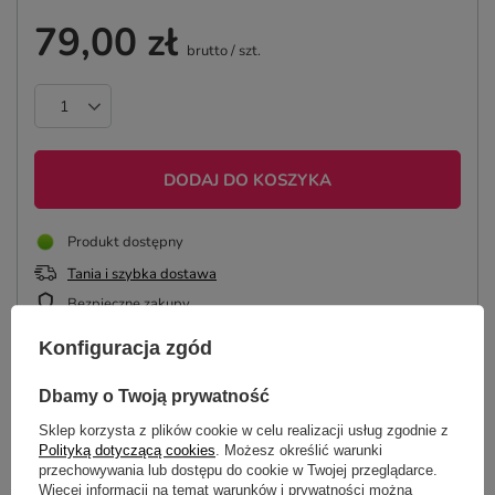
79,00 zł
brutto
/
szt.
DODAJ DO KOSZYKA
Produkt dostępny
Tania i szybka dostawa
Bezpieczne zakupy
Konfiguracja zgód
ZAPROJEKTUJ KOSZULKĘ
Dbamy o Twoją prywatność
Sklep korzysta z plików cookie w celu realizacji usług zgodnie z
Polityką dotyczącą cookies
. Możesz określić warunki
przechowywania lub dostępu do cookie w Twojej przeglądarce.
Więcej informacji na temat warunków i prywatności można
OPIS