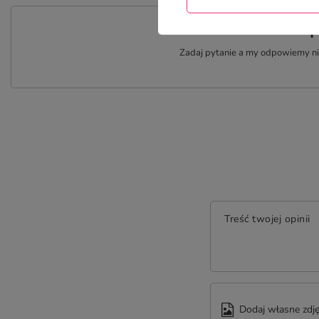
P
Zadaj pytanie a my odpowiemy nie
Treść twojej opinii
Dodaj własne zdję