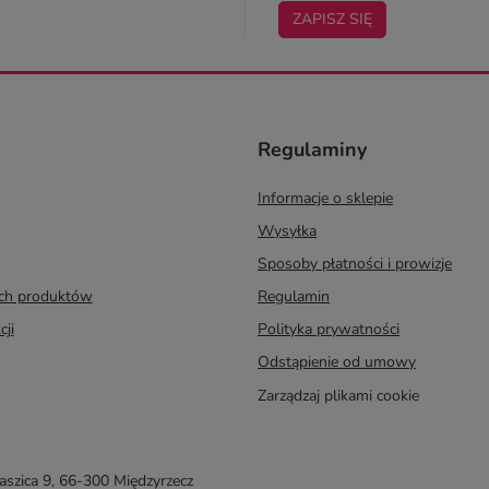
ZAPISZ SIĘ
Regulaminy
Informacje o sklepie
Wysyłka
Sposoby płatności i prowizje
ych produktów
Regulamin
cji
Polityka prywatności
Odstąpienie od umowy
Zarządzaj plikami cookie
taszica 9
,
66-300
Międzyrzecz