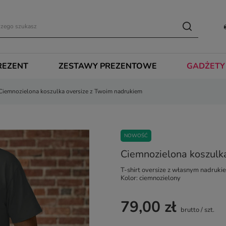
REZENT
ZESTAWY PREZENTOWE
GADŻETY
Ciemnozielona koszulka oversize z Twoim nadrukiem
NOWOŚĆ
Ciemnozielona koszulk
T-shirt oversize z własnym nadruki
Kolor: ciemnozielony
79,00 zł
brutto
/
szt.