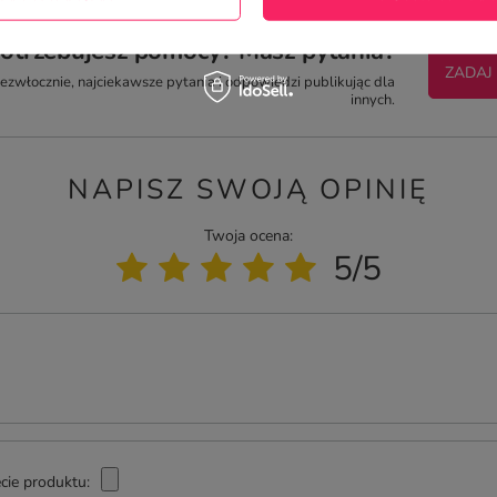
otrzebujesz pomocy? Masz pytania?
ZADAJ
zwłocznie, najciekawsze pytania i odpowiedzi publikując dla
innych.
NAPISZ SWOJĄ OPINIĘ
Twoja ocena:
5/5
cie produktu: