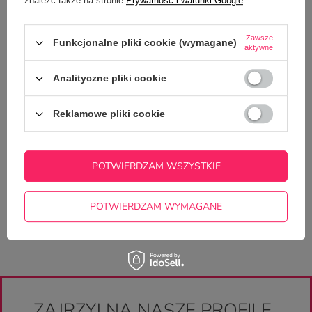
znaleźć także na stronie
Prywatność i warunki Google
.
SZCZEGÓŁOWE DANE
Zawsze
Funkcjonalne pliki cookie (wymagane)
GŁÓWNE PARAMETRY
aktywne
OPINIE
(0)
Analityczne pliki cookie
Reklamowe pliki cookie
Potrzebujesz pomocy? Masz pytania?
Zadaj pytanie a my odpowiemy
ZADAJ PYTANIE
niezwłocznie, najciekawsze pytania i
POTWIERDZAM WSZYSTKIE
odpowiedzi publikując dla innych.
POTWIERDZAM WYMAGANE
ZAJRZYJ NA NASZE PROFILE