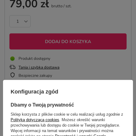
79,00 zł
brutto
/
szt.
DODAJ DO KOSZYKA
Produkt dostępny
Tania i szybka dostawa
Bezpieczne zakupy
Konfiguracja zgód
ZAPROJEKTUJ KOSZULKĘ
Dbamy o Twoją prywatność
Sklep korzysta z plików cookie w celu realizacji usług zgodnie z
Polityką dotyczącą cookies
. Możesz określić warunki
przechowywania lub dostępu do cookie w Twojej przeglądarce.
OPIS
Więcej informacji na temat warunków i prywatności można