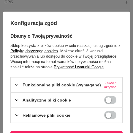
OPIS
SZCZEGÓŁOWE DANE
Konfiguracja zgód
GŁÓWNE PARAMETRY
Dbamy o Twoją prywatność
OPINIE
(0)
Sklep korzysta z plików cookie w celu realizacji usług zgodnie z
Polityką dotyczącą cookies
. Możesz określić warunki
przechowywania lub dostępu do cookie w Twojej przeglądarce.
Więcej informacji na temat warunków i prywatności można
Potrzebujesz pomocy? Masz pytania?
znaleźć także na stronie
Prywatność i warunki Google
.
Zadaj pytanie a my odpowiemy
ZADAJ PYTANIE
niezwłocznie, najciekawsze pytania i
Zawsze
odpowiedzi publikując dla innych.
Funkcjonalne pliki cookie (wymagane)
aktywne
Analityczne pliki cookie
Z NASZEGO BLOGA
Reklamowe pliki cookie
5 okazji, kiedy personalizowana koszulka sprawdzi