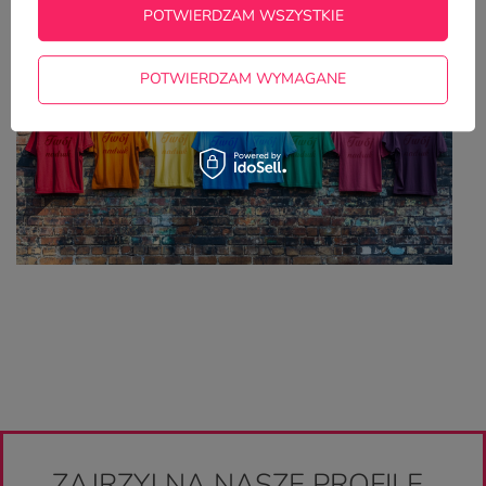
się lepiej niż klasyczny prezent
POTWIERDZAM WSZYSTKIE
POTWIERDZAM WYMAGANE
ZAJRZYJ NA NASZE PROFILE