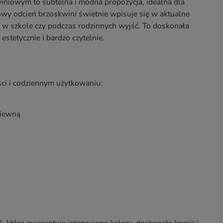
niowym to subtelna i modna propozycja, idealna dla
rowy odcień brzoskwini świetnie wpisuje się w aktualne
i w szkole czy podczas rodzinnych wyjść. To doskonała
 estetycznie i bardzo czytelnie.
ści i codziennym użytkowaniu:
wiewną