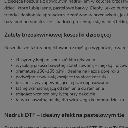
Dziecięca koszulka z dowolnym nadrukiem w kolorze brzoskwi
dzieci, które lubią jasne, pastelowe barwy. Ciepły, lekko pud
trendy i doskonale sprawdza się zarówno w przedszkolu, jak 
baza pod personalizację – nadruki prezentują się na niej lekko,
Zalety brzoskwiniowej koszulki dziecięcej
Koszulka została zaprojektowana z myślą o wygodzie, trwało
klasyczny krój unisex z krótkim rękawem
wysokiej jakości bawełnę stabilizowaną – miękką i prze
gramaturę 150–155 g/m², idealną na każdą porę roku
podwójne szwy zwiększające trwałość koszulki
boczne szwy zapewniające lepsze dopasowanie
taśmę wzmacniającą od ramienia do ramienia
ściągacz wzmocniony lycrą przy dekolcie
łatwo usuwalną metkę dla większego komfortu dziecka
Nadruk DTF – idealny efekt na pastelowym tle