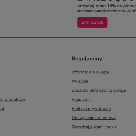
otrzymaj rabat 10% na pierw
/minimalna wartość zamówienia 100 zł/
ZAPISZ SIĘ
Regulaminy
Informacje o sklepie
Wysyłka
Sposoby płatności i prowizje
ych produktów
Regulamin
cji
Polityka prywatności
Odstąpienie od umowy
Zarządzaj plikami cookie