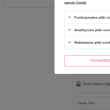
warunki Google
.
Funkcjonalne pliki 
Analityczne pliki coo
Reklamowe pliki coo
Treść twojej opinii
POTWIERD
Dodaj własne zdję
Twoje imię