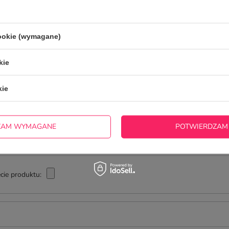
NAPISZ SWOJĄ OPINIĘ
cookie (wymagane)
Twoja ocena:
kie
5/5
kie
ZAM WYMAGANE
POTWIERDZAM
cie produktu: