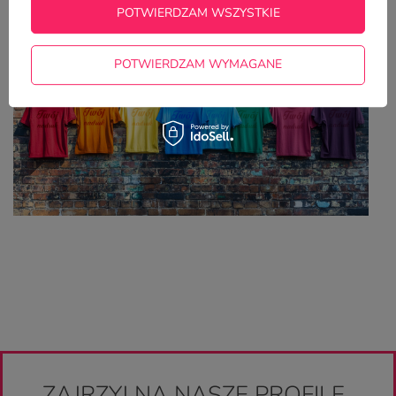
się lepiej niż klasyczny prezent
POTWIERDZAM WSZYSTKIE
POTWIERDZAM WYMAGANE
ZAJRZYJ NA NASZE PROFILE