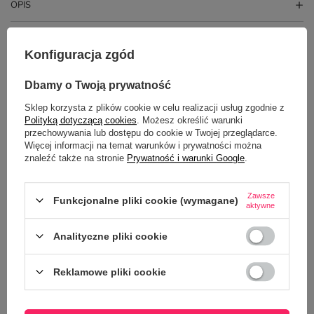
OPIS
SZCZEGÓŁOWE DANE
Konfiguracja zgód
GŁÓWNE PARAMETRY
Dbamy o Twoją prywatność
OPINIE
(0)
Sklep korzysta z plików cookie w celu realizacji usług zgodnie z
Polityką dotyczącą cookies
. Możesz określić warunki
przechowywania lub dostępu do cookie w Twojej przeglądarce.
Więcej informacji na temat warunków i prywatności można
Potrzebujesz pomocy? Masz pytania?
znaleźć także na stronie
Prywatność i warunki Google
.
Zadaj pytanie a my odpowiemy
ZADAJ PYTANIE
niezwłocznie, najciekawsze pytania i
Zawsze
odpowiedzi publikując dla innych.
Funkcjonalne pliki cookie (wymagane)
aktywne
Analityczne pliki cookie
Z NASZEGO BLOGA
Reklamowe pliki cookie
5 okazji, kiedy personalizowana koszulka sprawdzi