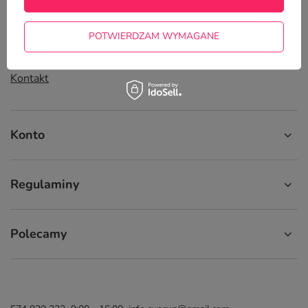
Chcę zareklamować produkt
Chcę zwrócić produkt
POTWIERDZAM WYMAGANE
Chcę wymienić produkt
Kontakt
Konto
Regulaminy
Polecamy