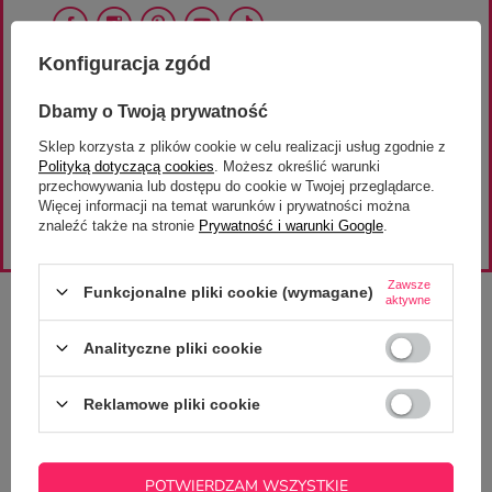
Konfiguracja zgód
ZAPISZ SIĘ DO
Dbamy o Twoją prywatność
NEWSLETTERA
Sklep korzysta z plików cookie w celu realizacji usług zgodnie z
otrzymaj rabat 10% na pierwsze zakupy
Polityką dotyczącą cookies
. Możesz określić warunki
/minimalna wartość zamówienia 100 zł/
przechowywania lub dostępu do cookie w Twojej przeglądarce.
Więcej informacji na temat warunków i prywatności można
ZAPISZ SIĘ
znaleźć także na stronie
Prywatność i warunki Google
.
Zawsze
Funkcjonalne pliki cookie (wymagane)
aktywne
Analityczne pliki cookie
Zamówienia
Reklamowe pliki cookie
Status zamówienia
Śledzenie przesyłki
POTWIERDZAM WSZYSTKIE